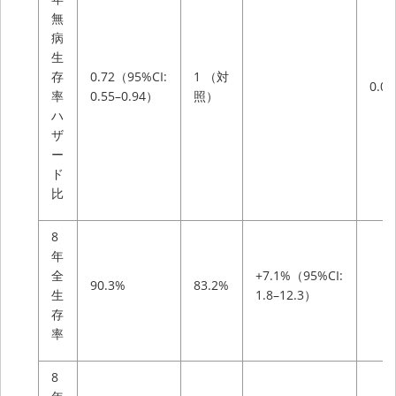
無
病
生
存
0.72（95%CI:
1 （対
0.02
率
0.55–0.94）
照）
ハ
ザ
ー
ド
比
8
年
全
+7.1%（95%CI:
90.3%
83.2%
生
1.8–12.3）
存
率
8