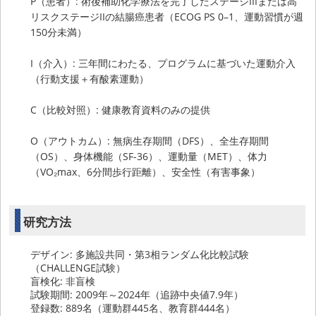
P（患者）: 術後補助化学療法を完了したステージIIIまたは高
リスクステージIIの結腸癌患者（ECOG PS 0–1、運動習慣が週
150分未満）
I（介入）: 三年間にわたる、プログラムに基づいた運動介入
（行動支援＋有酸素運動）
C（比較対照）: 健康教育資料のみの提供
O（アウトカム）: 無病生存期間（DFS）、全生存期間
（OS）、身体機能（SF-36）、運動量（MET）、体力
（VO₂max、6分間歩行距離）、安全性（有害事象）
研究方法
デザイン: 多施設共同・第3相ランダム化比較試験
（CHALLENGE試験）
盲検化: 非盲検
試験期間: 2009年～2024年（追跡中央値7.9年）
登録数: 889名（運動群445名、教育群444名）