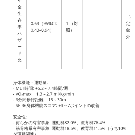
年
全
生
（検
存
0.63（95%CI:
1 （対
定対
率
0.43–0.94）
照）
象
ハ
外）
ザ
ー
ド
比
身体機能・運動量:
- MET時間: +5.2～7.4時間/週
- VO₂max: +1.3～2.7 ml/kg/min
- 6分間歩行距離: +13～30m
- SF-36身体機能スコア: +3～7ポイントの改善
安全性:
- 何らかの有害事象: 運動群82.0%、教育群76.4%
- 筋骨格系有害事象: 運動群18.5%、教育群11.5%（うち10%
が運動関連）