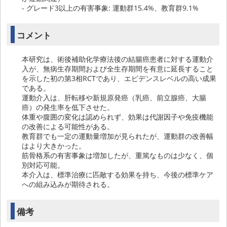
- グレード3以上の有害事象: 運動群15.4%、教育群9.1%
コメント
本研究は、術後補助化学療法後の結腸癌患者に対する運動介
入が、無病生存期間および全生存期間を有意に延長すること
を示した初の第3相RCTであり、エビデンスレベルの高い成果
である。
運動介入は、肝転移や新規原発癌（乳癌、前立腺癌、大腸
癌）の発生率を低下させた。
体重や腹囲の変化は認められず、効果は代謝因子や免疫機能
の改善による可能性がある。
教育群でも一定の運動量増加が見られたが、運動群の改善幅
はより大きかった。
筋骨格系の有害事象は増加したが、重篤なものは少なく、個
別対応可能。
本介入は、標準治療に匹敵する効果を持ち、今後の標準ケア
への組み込みが期待される。
備考