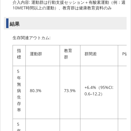
介入内容: 運動群は行動支援セッション＋有酸素運動（例：週
10MET時間以上の運動）、教育群は健康教育資料のみ
結果
生存関連アウトカム:
指
教育
運動群
群間差
P値
標
群
5
年
無
+6.4%（95%CI:
病
80.3%
73.9%
0.6–12.2）
生
存
率
5
年