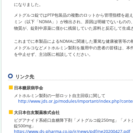
になりました。
メトグルコ錠ではPTP包装品の複数のロットから管理指標を超え
ミン（以下「NDMA」）が検出され、原因は明確でないものの、
物質が、錠剤中原薬に僅かに残留していた原料と反応して生成
これまでに本製品によるNDMAに関連した重篤な健康被害等の
メトグルコなどメトホルミン製剤を服用中の患者の皆様は、本
を中止せず、主治医に相談してください。
リンク先
日本糖尿病学会
メトホルミン製剤の一部ロット自主回収に関して
http://www.jds.or.jp/modules/important/index.php?
大日本住友製薬株式会社
ビグアナイド系経口血糖降下剤「メトグルコ錠250mg」「メ
錠500mg」
https://www.ds-pharma.co.jp/ir/news/pdf/ne2020042