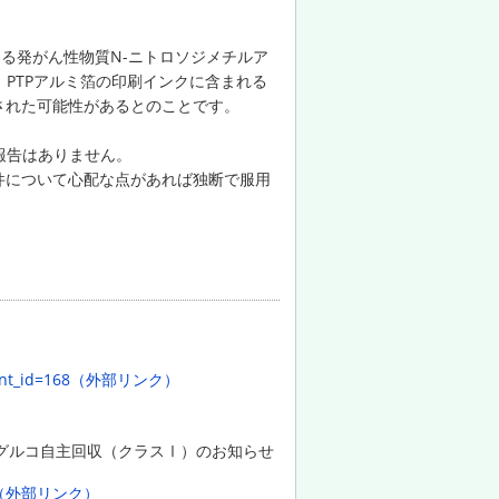
る発がん性物質N-ニトロソジメチルア
PTPアルミ箔の印刷インクに含まれる
された可能性があるとのことです。
報告はありません。
件について心配な点があれば独断で服用
content_id=168（外部リンク）
トグルコ自主回収（クラスⅠ）のお知らせ
7.pdf（外部リンク）