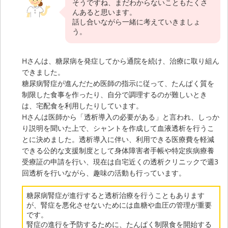
そうですね、まだわからないこともたくさ
んあると思います。
話し合いながら一緒に考えていきましょ
う。
Hさんは、糖尿病を発症してから通院を続け、治療に取り組ん
できました。
糖尿病腎症が進んだため医師の指示に従って、たんぱく質を
制限した食事を作ったり、自分で調理するのが難しいとき
は、宅配食を利用したりしています。
Hさんは医師から「透析導入の必要がある」と言われ、しっか
り説明を聞いた上で、シャントを作成して血液透析を行うこ
とに決めました。透析導入に伴い、利用できる医療費を軽減
できる公的な支援制度として身体障害者手帳や特定疾病療養
受療証の申請を行い、現在は自宅近くの透析クリニックで週3
回透析を行いながら、趣味の活動も行っています。
糖尿病腎症が進行すると透析治療を行うこともあります
が、腎症を悪化させないためには血糖や血圧の管理が重要
です。
腎症の進行を予防するために、たんぱく制限食を開始する