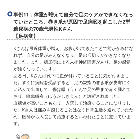
事例11．
体重が増えて自分で足のケアができなくなっ
ていたところ、巻き爪が原因で足病変を起こした2型
糖尿病の70歳代男性Kさん
【足病変】
Kさんは最近体重が増え、お腹が出てきたことで前かがみにな
れず、自分の足がみえなくなり、足の爪切りができなくなり
ました。また、糖尿病による末梢神経障害があり、足の感覚
が鈍くなっています。
ある日、Kさんは靴下に血が付いていることに気が付きまし
た。すぐに病院を受診すると、足の親指の巻き爪が皮膚にく
い込んで出血して、傷は膿（う）んで足の甲まで赤く腫れて
おり、蜂窩織炎（ほうかしきえん）と診断されました。
血糖値が高いこともあり、入院して治療することになりまし
た。Kさんは痛みを感じることはなく日常生活を送れていたた
め、医師から入院して治療するといわれたことに驚いていま
す。