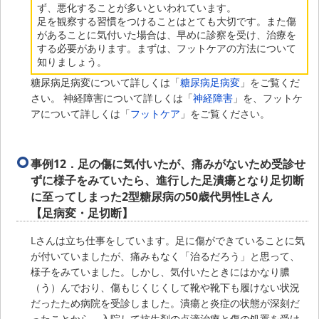
ず、悪化することが多いといわれています。
足を観察する習慣をつけることはとても大切です。また傷
があることに気付いた場合は、早めに診察を受け、治療を
する必要があります。まずは、フットケアの方法について
知りましょう。
糖尿病足病変について詳しくは「
糖尿病足病変
」をご覧くだ
さい。 神経障害について詳しくは「
神経障害
」を、フットケ
アについて詳しくは「
フットケア
」をご覧ください。
事例12．
足の傷に気付いたが、痛みがないため受診せ
ずに様子をみていたら、進行した足潰瘍となり足切断
に至ってしまった2型糖尿病の50歳代男性Lさん
【足病変・足切断】
Lさんは立ち仕事をしています。足に傷ができていることに気
が付いていましたが、痛みもなく「治るだろう」と思って、
様子をみていました。しかし、気付いたときにはかなり膿
（う）んでおり、傷もじくじくして靴や靴下も履けない状況
だったため病院を受診しました。潰瘍と炎症の状態が深刻だ
ったことから、入院して抗生剤の点滴治療と傷の処置を受け