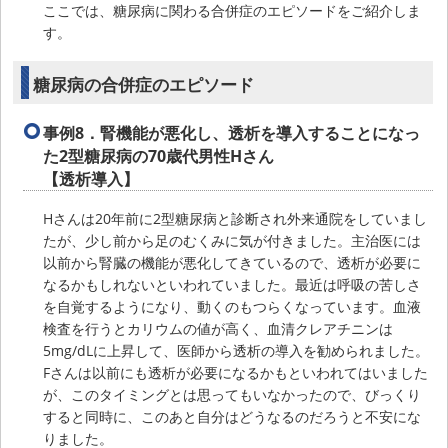
ここでは、糖尿病に関わる合併症のエピソードをご紹介しま
す。
糖尿病の合併症のエピソード
事例8．
腎機能が悪化し、透析を導入することになっ
た2型糖尿病の70歳代男性Hさん
【透析導入】
Hさんは20年前に2型糖尿病と診断され外来通院をしていまし
たが、少し前から足のむくみに気が付きました。主治医には
以前から腎臓の機能が悪化してきているので、透析が必要に
なるかもしれないといわれていました。最近は呼吸の苦しさ
を自覚するようになり、動くのもつらくなっています。血液
検査を行うとカリウムの値が高く、血清クレアチニンは
5mg/dLに上昇して、医師から透析の導入を勧められました。
Fさんは以前にも透析が必要になるかもといわれてはいました
が、このタイミングとは思ってもいなかったので、びっくり
すると同時に、このあと自分はどうなるのだろうと不安にな
りました。