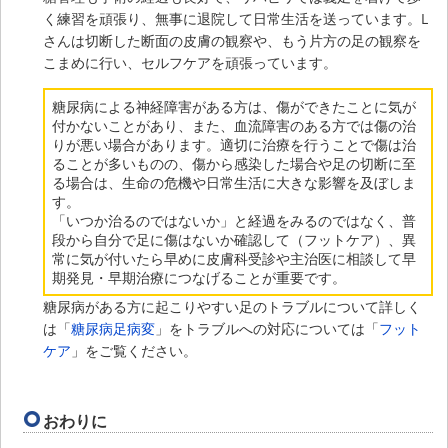
く練習を頑張り、無事に退院して日常生活を送っています。L
さんは切断した断面の皮膚の観察や、もう片方の足の観察を
こまめに行い、セルフケアを頑張っています。
糖尿病による神経障害がある方は、傷ができたことに気が
付かないことがあり、また、血流障害のある方では傷の治
りが悪い場合があります。適切に治療を行うことで傷は治
ることが多いものの、傷から感染した場合や足の切断に至
る場合は、生命の危機や日常生活に大きな影響を及ぼしま
す。
「いつか治るのではないか」と経過をみるのではなく、普
段から自分で足に傷はないか確認して（フットケア）、異
常に気が付いたら早めに皮膚科受診や主治医に相談して早
期発見・早期治療につなげることが重要です。
糖尿病がある方に起こりやすい足のトラブルについて詳しく
は「
糖尿病足病変
」をトラブルへの対応については「
フット
ケア
」をご覧ください。
おわりに