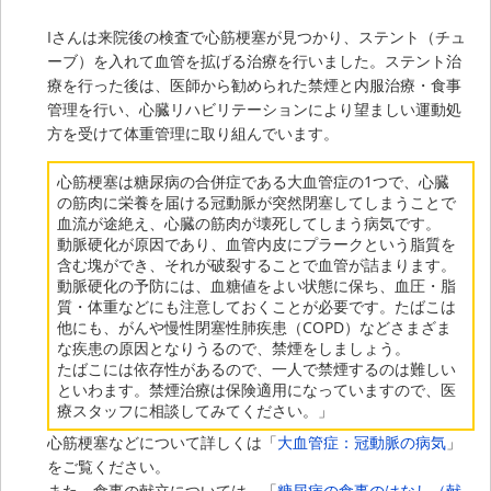
Iさんは来院後の検査で心筋梗塞が見つかり、ステント（チュ
ーブ）を入れて血管を拡げる治療を行いました。ステント治
療を行った後は、医師から勧められた禁煙と内服治療・食事
管理を行い、心臓リハビリテーションにより望ましい運動処
方を受けて体重管理に取り組んでいます。
心筋梗塞は糖尿病の合併症である大血管症の1つで、心臓
の筋肉に栄養を届ける冠動脈が突然閉塞してしまうことで
血流が途絶え、心臓の筋肉が壊死してしまう病気です。
動脈硬化が原因であり、血管内皮にプラークという脂質を
含む塊ができ、それが破裂することで血管が詰まります。
動脈硬化の予防には、血糖値をよい状態に保ち、血圧・脂
質・体重などにも注意しておくことが必要です。たばこは
他にも、がんや慢性閉塞性肺疾患（COPD）などさまざま
な疾患の原因となりうるので、禁煙をしましょう。
たばこには依存性があるので、一人で禁煙するのは難しい
といわます。禁煙治療は保険適用になっていますので、医
療スタッフに相談してみてください。」
心筋梗塞などについて詳しくは「
大血管症：冠動脈の病気
」
をご覧ください。
また、食事の献立については、「
糖尿病の食事のはなし（献