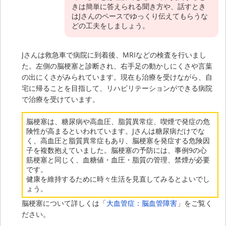
きは簡単に答えられる聞き方や、話すとき
はJさんのペースでゆっくり伝えてもらうな
どの工夫をしましょう。
Jさんは救急車で病院に到着後、MRIなどの検査を行いまし
た。左側の脳梗塞と診断され、右手足の動かしにくさや言葉
の出にくさがみられています。現在も治療を受けながら、自
宅に帰ることを目指して、リハビリテーションができる病院
で治療を受けています。
脳梗塞は、糖尿病や高血圧、脂質異常症、喫煙で発症の危
険性が高まるといわれています。Jさんは糖尿病だけでな
く、高血圧と脂質異常症もあり、脳梗塞を発症する危険因
子を複数抱えていました。脳梗塞の予防には、事例9の心
筋梗塞と同じく、血糖値・血圧・脂質の管理、禁煙が必要
です。
健康を維持するために時々生活を見直してみるとよいでし
ょう。
脳梗塞について詳しくは「
大血管症：脳血管障害
」をご覧く
ださい。