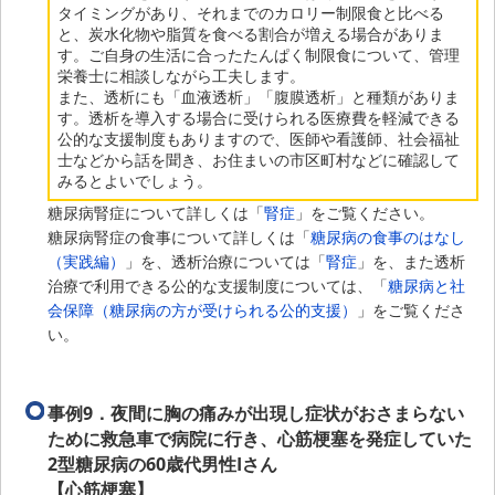
タイミングがあり、それまでのカロリー制限食と比べる
と、炭水化物や脂質を食べる割合が増える場合がありま
す。ご自身の生活に合ったたんぱく制限食について、管理
栄養士に相談しながら工夫します。
また、透析にも「血液透析」「腹膜透析」と種類がありま
す。透析を導入する場合に受けられる医療費を軽減できる
公的な支援制度もありますので、医師や看護師、社会福祉
士などから話を聞き、お住まいの市区町村などに確認して
みるとよいでしょう。
糖尿病腎症について詳しくは「
腎症
」をご覧ください。
糖尿病腎症の食事について詳しくは「
糖尿病の食事のはなし
（実践編）
」を、透析治療については「
腎症
」を、また透析
治療で利用できる公的な支援制度については、「
糖尿病と社
会保障（糖尿病の方が受けられる公的支援）
」をご覧くださ
い。
事例9．
夜間に胸の痛みが出現し症状がおさまらない
ために救急車で病院に行き、心筋梗塞を発症していた
2型糖尿病の60歳代男性Iさん
【心筋梗塞】