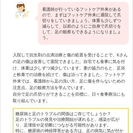
看護師が行っているフットケア外来がある
ので、まずはフットケア外来に通院して爪
切りをしていきましょう。体重も少しずつ
減らして、以前のようにご自身で爪切りを
して、足の観察もできるようになりましょ
う。
入院して抗生剤の点滴治療と傷の処置を受けることで、Kさん
の足の傷は改善して退院できました。自宅でも食事に気を付
け、体重は少しずつ減少しています。妻の協力のもと、足浴
と軟膏での治療を続けて、傷は治ってきました。フットケア
外来では、看護師から足の洗い方、足に傷を作らないための
注意点、足の観察方法を学んでいます。
自分で足の爪切りができることを目標に、日々食事療法にも
取り組んでいます。
糖尿病と足のトラブルの関係はご存じでしょうか？
足のトラブルの発見や治療開始が遅れると、感染が広が
り、足壊疽や足切断につながる可能性があります。
特に、糖尿病の神経障害がある方は、足の病気に気が付か