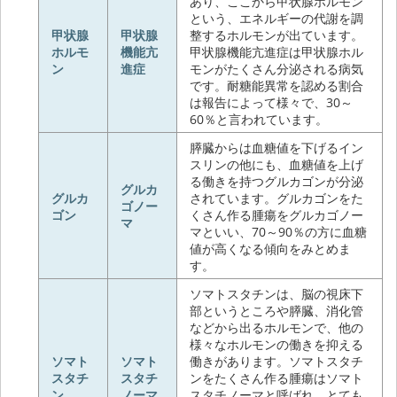
あり、ここから甲状腺ホルモン
という、エネルギーの代謝を調
甲状腺
甲状腺
整するホルモンが出ています。
ホルモ
機能亢
甲状腺機能亢進症は甲状腺ホル
ン
進症
モンがたくさん分泌される病気
です。耐糖能異常を認める割合
は報告によって様々で、30～
60％と言われています。
膵臓からは血糖値を下げるイン
スリンの他にも、血糖値を上げ
る働きを持つグルカゴンが分泌
グルカ
グルカ
されています。グルカゴンをた
ゴノー
ゴン
くさん作る腫瘍をグルカゴノー
マ
マといい、70～90％の方に血糖
値が高くなる傾向をみとめま
す。
ソマトスタチンは、脳の視床下
部というところや膵臓、消化管
などから出るホルモンで、他の
様々なホルモンの働きを抑える
ソマト
ソマト
働きがあります。ソマトスタチ
スタチ
スタチ
ンをたくさん作る腫瘍はソマト
ン
ノーマ
スタチノーマと呼ばれ、とても