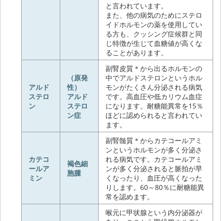
と言われています。
また、他の病気のためにステロ
イドホルモンの薬を使用してい
る方も、クッシング症候群と同
じ特徴が生じて血糖値が高くな
ることがあります。
副腎皮質＊から出るホルモンの
（原発
中でアルドステロンというホル
アルド
性）
モンがたくさん分泌される病気
ステロ
アルド
です。高血圧や低カリウム血症
ン
ステロ
になります。耐糖能異常を15％
ン症
ほどに認められると言われてい
ます。
副腎髄質＊からカテコールアミ
ンというホルモンが多く分泌さ
カテコ
れる病気です。カテコールアミ
褐色細
ールア
ンが多く分泌されると脈拍が早
胞腫
ミン
くなったり、血圧が高くなった
りします。60～80％に耐糖能異
常を認めます。
喉元に甲状腺という内分泌器が