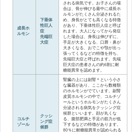
される病気です。お子さんの場
合は、骨が伸びる最中に成長ホ
ルモンがたくさん分泌されるた
下垂体
め、身長がとても高くなる特徴
性巨人
があり、下垂体性巨人症と呼ば
成長ホ
症
れます。大人になってから発症
ルモン
先端巨
した場合は、身長は伸びずに、
大症
手足が大きくなる、口唇・鼻が
大きくなる、おでこや顎が出っ
張ってくるなどの特徴を持ち、
先端巨大症と呼ばれます。先端
巨大症の患者さんの約6割に耐
糖能異常を認めます。
腎臓の上には副腎＊という小さ
な臓器があり、ここから数種類
のホルモンがでています。副腎
皮質ホルモンの中で、コルチゾ
ールというホルモンがたくさん
分泌される病気をクッシング症
候群といいます。顔が丸くな
クッシ
コルチ
る、腹部肥満と手足の筋力が低
ング症
ゾール
下するなどの特徴があります。
候群
80％に耐糖能異常が認められる