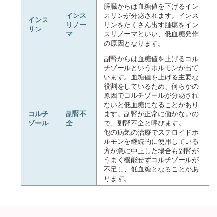
膵臓からは血糖値を下げるイン
インス
スリンが分泌されます。インス
インス
リノー
リンをたくさん出す腫瘍をイン
リン
マ
スリノーマといい、低血糖発作
の原因となります。
副腎からは血糖値を上げるコル
チゾールというホルモンが出て
います。血糖値を上げる主要な
役割をしているため、何らかの
原因でコルチゾールが分泌され
ないと低血糖になることがあり
コルチ
副腎不
ます。副腎が正常に働かないの
ゾール
全
で、副腎不全と呼びます。
他の病気の治療でステロイドホ
ルモンを継続的に使用している
方が急に中止した場合も副腎が
うまく機能せずコルチゾールが
不足し、低血糖となることがあ
ります。